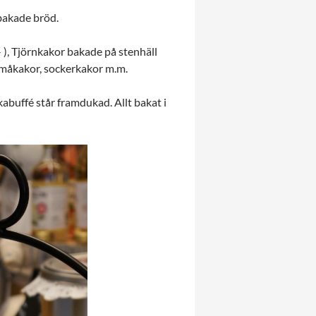
bakade bröd.
- ), Tjörnkakor bakade på stenhäll
 småkakor, sockerkakor m.m.
kabuffé står framdukad. Allt bakat i