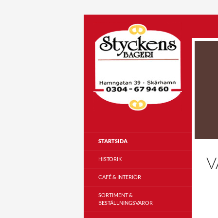
Search
STARTSIDA
V
HISTORIK
CAFÉ & INTERIÖR
SORTIMENT &
BESTÄLLNINGSVAROR