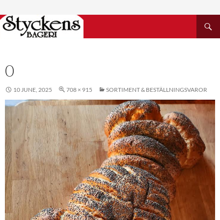
Search
SKIP
TO
CONTENT
0
10 JUNE, 2025
708 × 915
SORTIMENT & BESTÄLLNINGSVAROR