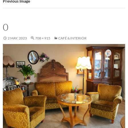
Previous Image
0
2 MAY, 2023
708 × 915
CAFÉ & INTERIÖR